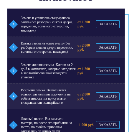
Замена и установка стандартного
замка (без разбора и снятия двери,
от 1 300
ЗАКАЗАТЬ
1
переделки, вставного отверстия,
руб.
накладок)
Врезка замка на новое место (без
от 2 000
разбора и снятия двери, переделки,
ЗАКАЗАТЬ
2
руб.
вставного отверстия, накладок)
Замена личинки замка. Ключи от 2
до 5 в комплекте, которые находятся
от 1 300
ЗАКАЗАТЬ
3
в запломбированной заводской
руб.
упаковке
Вскрытие замка. Выполняется
только при наличии документа на
от 2 000
ЗАКАЗАТЬ
4
собственность и в присутствии
руб.
владельца или полицейского
Ложный вызов. Вы заказали
мастера, но после его прибытия на
1 000 руб.
ЗАКАЗАТЬ
5
место, по любым причинам
отказались от наших услуг