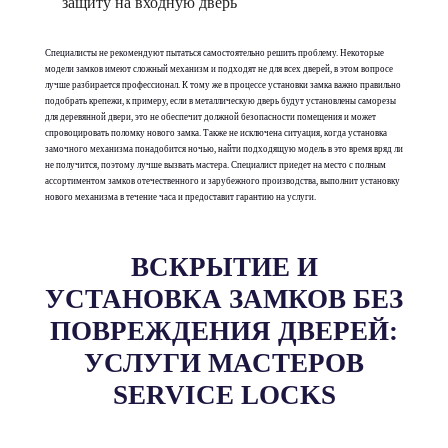
защиту на входную дверь
Специалисты не рекомендуют пытаться самостоятельно решить проблему. Некоторые
модели замков имеют сложный механизм и подходят не для всех дверей, в этом вопросе
лучше разбирается профессионал. К тому же в процессе установки замка важно правильно
подобрать крепежи, к примеру, если в металлическую дверь будут установлены саморезы
для деревянной двери, это не обеспечит должной безопасности помещения и может
спровоцировать поломку нового замка. Также не исключена ситуация, когда установка
замочного механизма понадобится ночью, найти подходящую модель в это время вряд ли
не получится, поэтому лучше вызвать мастера. Специалист приедет на место с полным
ассортиментом замков отечественного и зарубежного производства, выполнит установку
нового механизма в течение часа и предоставит гарантию на услуги.
ВСКРЫТИЕ И
УСТАНОВКА ЗАМКОВ БЕЗ
ПОВРЕЖДЕНИЯ ДВЕРЕЙ:
УСЛУГИ МАСТЕРОВ
SERVICE LOCKS