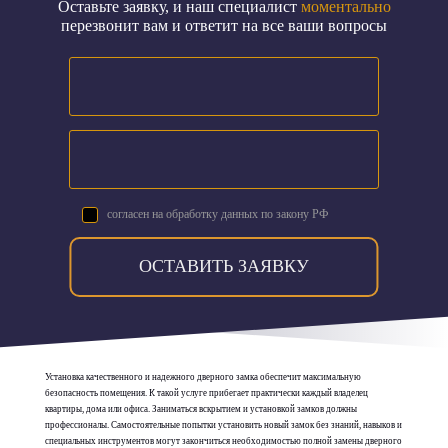
Оставьте заявку, и наш специалист
моментально
перезвонит вам и ответит на все ваши вопросы
согласен на обработку данных по закону РФ
ОСТАВИТЬ ЗАЯВКУ
Установка качественного и надежного дверного замка обеспечит максимальную
безопасность помещения. К такой услуге прибегает практически каждый владелец
квартиры, дома или офиса. Заниматься вскрытием и установкой замков должны
профессионалы. Самостоятельные попытки установить новый замок без знаний, навыков и
специальных инструментов могут закончиться необходимостью полной замены дверного