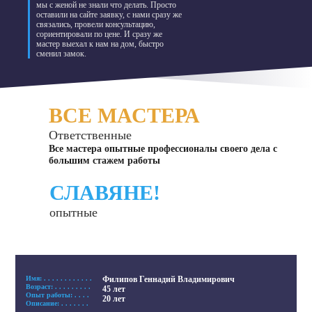
мы с женой не знали что делать. Просто
оставили на сайте заявку, с нами сразу же
связались, провели консультацию,
сориентировали по цене. И сразу же
мастер выехал к нам на дом, быстро
сменил замок.
ВСЕ МАСТЕРА
Ответственные
Все мастера опытные профессионалы своего дела с
большим стажем работы
СЛАВЯНЕ!
опытные
Имя: . . . . . . . . . . . .
Филипов Геннадий Владимирович
Возраст: . . . . . . . . .
45 лет
Опыт работы: . . . .
20 лет
Описание: . . . . . . .