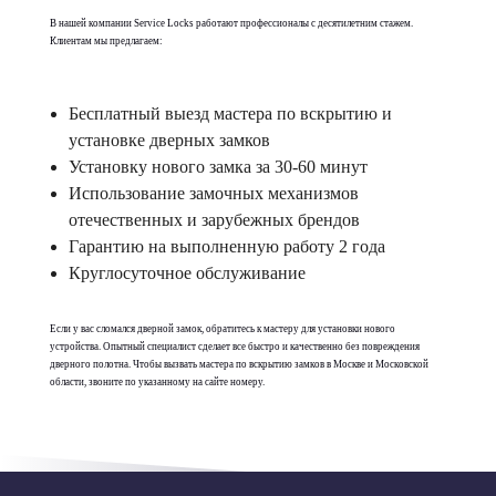
В нашей компании Service Locks работают профессионалы с десятилетним стажем.
Клиентам мы предлагаем:
Бесплатный выезд мастера по вскрытию и
установке дверных замков
Установку нового замка за 30-60 минут
Использование замочных механизмов
отечественных и зарубежных брендов
Гарантию на выполненную работу 2 года
Круглосуточное обслуживание
Если у вас сломался дверной замок, обратитесь к мастеру для установки нового
устройства. Опытный специалист сделает все быстро и качественно без повреждения
дверного полотна. Чтобы вызвать мастера по вскрытию замков в Москве и Московской
области, звоните по указанному на сайте номеру.