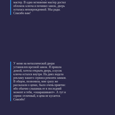
мастер. В одно мгновение мастер достал
обломок ключа и починил замок, дверь
осталась неповрежденной. Мы рады.
Спасибо вам!
У меня на металлической двери
установлен врезной замок. Я пришла
домой, хотела открыть дверь, а кусок
ключа остался внутри. На днях видела
рекламу вашего сервиса ремонта замков.
В общем, позвонила, мне сразу же
рассказали о ценах, было очень приятно:
ибо обычно слышишь ее в последний
момент и тебя, «ошарашивают». А тут и
сервис отличный, и цена не кусается.
Спасибо!