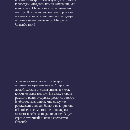
не смогли открыть входную дверь. Зашли
к соседям, они дали номер компании, мы
позвонили. Очень скоро у нас дома был
мастер. В одно мгновение мастер достал
обломок ключа и починил замок, дверь
осталась неповрежденной. Мы рады.
Спасибо вам!
У меня на металлической двери
установлен врезной замок. Я пришла
домой, хотела открыть дверь, а кусок
ключа остался внутри. На днях видела
рекламу вашего сервиса ремонта замков.
В общем, позвонила, мне сразу же
рассказали о ценах, было очень приятно:
ибо обычно слышишь ее в последний
момент и тебя, «ошарашивают». А тут и
сервис отличный, и цена не кусается.
Спасибо!