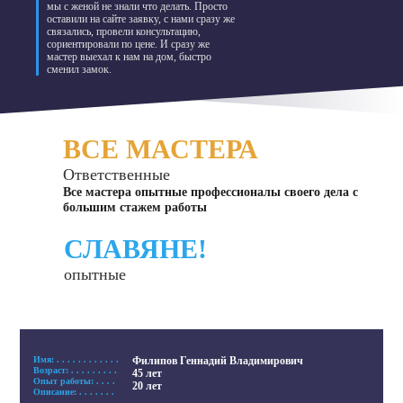
мы с женой не знали что делать. Просто
оставили на сайте заявку, с нами сразу же
связались, провели консультацию,
сориентировали по цене. И сразу же
мастер выехал к нам на дом, быстро
сменил замок.
ВСЕ МАСТЕРА
Ответственные
Все мастера опытные профессионалы своего дела с
большим стажем работы
СЛАВЯНЕ!
опытные
Имя: . . . . . . . . . . . .
Филипов Геннадий Владимирович
Возраст: . . . . . . . . .
45 лет
Опыт работы: . . . .
20 лет
Описание: . . . . . . .