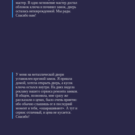
мастер. В одно мгновение мастер достал
обломок ключа и починил замок, дверь
осталась неповрежденной. Мы рады.
Спасибо вам!
У меня на металлической двери
установлен врезной замок. Я пришла
домой, хотела открыть дверь, а кусок
ключа остался внутри. На днях видела
рекламу вашего сервиса ремонта замков.
В общем, позвонила, мне сразу же
рассказали о ценах, было очень приятно:
ибо обычно слышишь ее в последний
момент и тебя, «ошарашивают». А тут и
сервис отличный, и цена не кусается.
Спасибо!