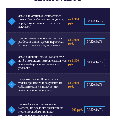
Замена и установка стандартного
замка (без разбора и снятия двери,
от 1 300
ЗАКАЗАТЬ
1
переделки, вставного отверстия,
руб.
накладок)
Врезка замка на новое место (без
от 2 000
разбора и снятия двери, переделки,
ЗАКАЗАТЬ
2
руб.
вставного отверстия, накладок)
Замена личинки замка. Ключи от 2
до 5 в комплекте, которые находятся
от 1 300
ЗАКАЗАТЬ
3
в запломбированной заводской
руб.
упаковке
Вскрытие замка. Выполняется
только при наличии документа на
от 2 000
ЗАКАЗАТЬ
4
собственность и в присутствии
руб.
владельца или полицейского
Ложный вызов. Вы заказали
мастера, но после его прибытия на
1 000 руб.
ЗАКАЗАТЬ
5
место, по любым причинам
отказались от наших услуг